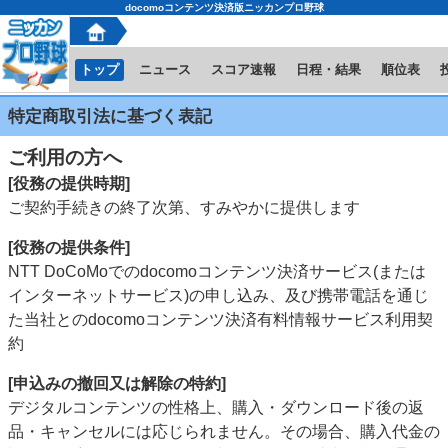
docomoコンテンツ決済版ニッカンプロ野球
ホーム
トップ
ニュース
スコア速報
日程・結果
順位表
特定商取引法に基づく表記
ご利用の方へ
[役務の提供時期]
ご契約手続きの終了次第、すみやかに提供します
[役務の提供条件]
NTT DoCoMoでのdocomoコンテンツ決済サービス(または
インターネットサービス)の申し込み、及び携帯電話を通じ
た当社とのdocomoコンテンツ決済有料情報サービス利用契
約
[申込みの撤回又は解除の特約]
デジタルコンテンツの性格上、購入・ダウンロード後の返
品・キャンセルには応じられません。その場合、購入代金の